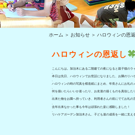
ホーム
＞ お知らせ ＞ ハロウィンの恩
ハロウィンの恩返し
こんにちは。加治木にある二階建ての夜になると親子猫のライト
.
本日は先日、ハロウィンでお世話になりました、お隣のリハ
.
ハロウィンの時の写真を模造紙にまとめ、年長さんにお礼の
.
何を描いたらいいか迷ったり、お友達の描くものを真似した
.
出来た物をお隣へ持っていき、利用者さんの前にでてお礼の
.
去年出来なかった事も今年は頑張れた姿に感動しました！
.
リハケアガーデン加治木さん、子ども達の成長を一緒に支え