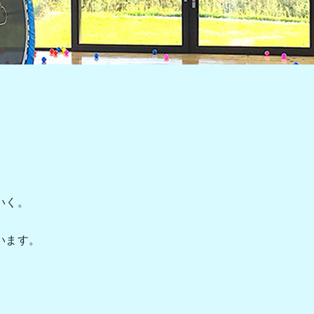
いく。
います。